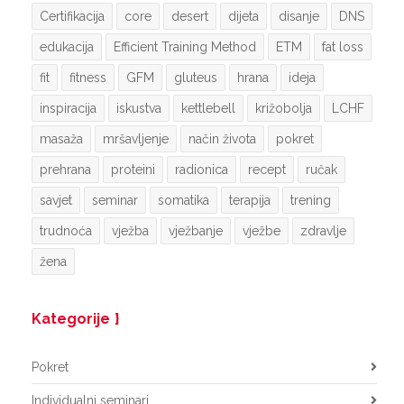
Certifikacija
core
desert
dijeta
disanje
DNS
edukacija
Efficient Training Method
ETM
fat loss
fit
fitness
GFM
gluteus
hrana
ideja
inspiracija
iskustva
kettlebell
križobolja
LCHF
masaža
mršavljenje
način života
pokret
prehrana
proteini
radionica
recept
ručak
savjet
seminar
somatika
terapija
trening
trudnoća
vježba
vježbanje
vježbe
zdravlje
žena
Kategorije
Pokret
Individualni seminari