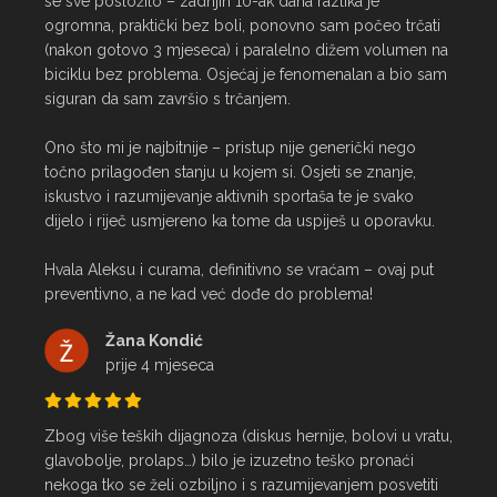
se sve posložilo – zadnjih 10-ak dana razlika je 
ogromna, praktički bez boli, ponovno sam počeo trčati 
(nakon gotovo 3 mjeseca) i paralelno dižem volumen na 
biciklu bez problema. Osjećaj je fenomenalan a bio sam 
siguran da sam završio s trčanjem.

Ono što mi je najbitnije – pristup nije generički nego 
točno prilagođen stanju u kojem si. Osjeti se znanje, 
iskustvo i razumijevanje aktivnih sportaša te je svako 
dijelo i riječ usmjereno ka tome da uspiješ u oporavku.

Hvala Aleksu i curama, definitivno se vraćam – ovaj put 
preventivno, a ne kad već dođe do problema!
Žana Kondić
prije 4 mjeseca
Zbog više teških dijagnoza (diskus hernije, bolovi u vratu, 
glavobolje, prolaps…) bilo je izuzetno teško pronaći 
nekoga tko se želi ozbiljno i s razumijevanjem posvetiti 