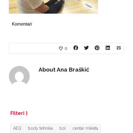
Komentari
0
About
Ana Braškić
Filteri
AEQ
body tehnika
bol
centar miketa