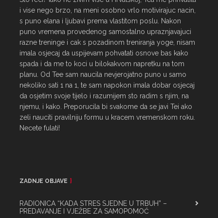
i vise nego brzo, na meni osobno vrlo motivirajuc nacin, 
s puno elana i ljubavi prema vlastitom poslu. Nakon 
puno vremena provedenog samostalno upraznjavajuci 
razne treninge i cak s pozadinom treniranja yoge, nisam 
imala osjecaj da uspijevam pohvatati osnove bas kako 
spada i da me to koci u bilokakvom napretku na tom 
planu. Od Tee sam naucila nevjerojatno puno u samo 
nekoliko sati 1 na 1, te sam napokon imala dobar osjecaj 
da osjetim svoje tijelo i razumijem sto radim s njim, na 
njemu, i kako. Preporucila bi svakome da se javi Tei ako 
zeli nauciti pravilniju formu u kracem vremenskom roku. 
Necete fulati!
ZADNJE OBJAVE
RADIONICA “KADA STRES SJEDNE U TRBUH” –
PREDAVANJE I VJEŽBE ZA SAMOPOMOĆ