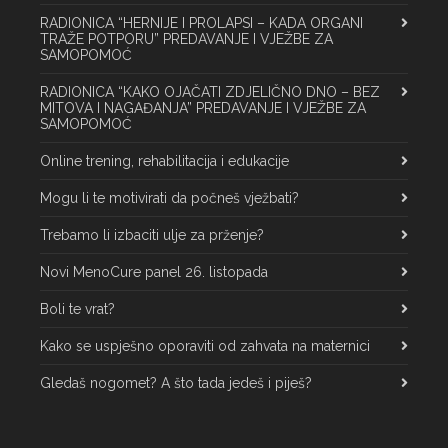
RADIONICA “HERNIJE I PROLAPSI – KADA ORGANI
TRAŽE POTPORU” PREDAVANJE I VJEŽBE ZA
SAMOPOMOĆ
RADIONICA “KAKO OJAČATI ZDJELIČNO DNO – BEZ
MITOVA I NAGAĐANJA” PREDAVANJE I VJEŽBE ZA
SAMOPOMOĆ
Online trening, rehabilitacija i edukacije
Mogu li te motivirati da počneš vježbati?
Trebamo li izbaciti ulje za prženje?
Novi MenoCure panel 26. listopada
Boli te vrat?
Kako se uspješno oporaviti od zahvata na maternici
Gledaš nogomet? A što tada jedeš i piješ?