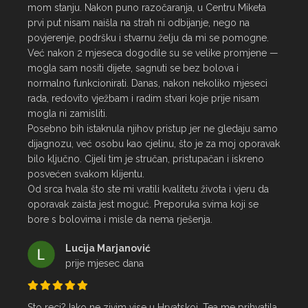
mom stanju. Nakon puno razočaranja, u Centru Miketa 
prvi put nisam naišla na strah ni odbijanje, nego na 
povjerenje, podršku i stvarnu želju da mi se pomogne.

Već nakon 2 mjeseca dogodile su se velike promjene — 
mogla sam nositi dijete, sagnuti se bez bolova i 
normalno funkcionirati. Danas, nakon nekoliko mjeseci 
rada, redovito vježbam i radim stvari koje prije nisam 
mogla ni zamisliti.

Posebno bih istaknula njihov pristup jer ne gledaju samo 
dijagnozu, već osobu kao cjelinu, što je za moj oporavak 
bilo ključno. Cijeli tim je stručan, pristupačan i iskreno 
posvećen svakom klijentu.

Od srca hvala što ste mi vratili kvalitetu života i vjeru da 
oporavak zaista jest moguć. Preporuka svima koji se 
bore s bolovima i misle da nema rješenja.
Lucija Marjanović
prije mjesec dana
Sto reci? Iako ne zivim vise u Hrvatskoj, Tea me prihvatila 