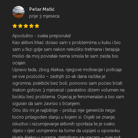
Petar Matić
prije 3 mjeseca
Apsolutno - svaka preporuka!

Kao aktivni trkač došao sam s problemima u kuku i bio 
sam u fazi gdje sam nakon nekoliko tretmana i terapija 
mislio da moj povratak nema smisla te sam zaista bio 
očajan.

Upravo tada, zbog Aleksa, njegove motivacije i poticaja 
se sve posložilo – zadnjih 10-ak dana razlika je 
ogromna, praktički bez boli, ponovno sam počeo trčati 
(nakon gotovo 3 mjeseca) i paralelno dižem volumen na 
biciklu bez problema. Osjećaj je fenomenalan a bio sam 
siguran da sam završio s trčanjem.

Ono što mi je najbitnije – pristup nije generički nego 
točno prilagođen stanju u kojem si. Osjeti se znanje, 
iskustvo i razumijevanje aktivnih sportaša te je svako 
dijelo i riječ usmjereno ka tome da uspiješ u oporavku.

Hvala Aleksu i curama, definitivno se vraćam – ovaj put 