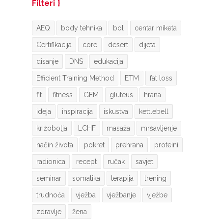
Filteri
AEQ
body tehnika
bol
centar miketa
Certifikacija
core
desert
dijeta
disanje
DNS
edukacija
Efficient Training Method
ETM
fat loss
fit
fitness
GFM
gluteus
hrana
ideja
inspiracija
iskustva
kettlebell
križobolja
LCHF
masaža
mršavljenje
način života
pokret
prehrana
proteini
radionica
recept
ručak
savjet
seminar
somatika
terapija
trening
trudnoća
vježba
vježbanje
vježbe
zdravlje
žena