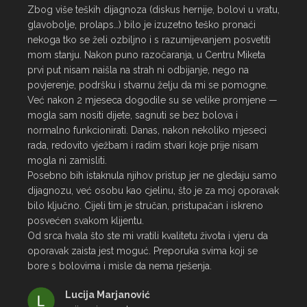
Zbog više teških dijagnoza (diskus hernije, bolovi u vratu, 
glavobolje, prolaps…) bilo je izuzetno teško pronaći 
nekoga tko se želi ozbiljno i s razumijevanjem posvetiti 
mom stanju. Nakon puno razočaranja, u Centru Miketa 
prvi put nisam naišla na strah ni odbijanje, nego na 
povjerenje, podršku i stvarnu želju da mi se pomogne.

Već nakon 2 mjeseca dogodile su se velike promjene — 
mogla sam nositi dijete, sagnuti se bez bolova i 
normalno funkcionirati. Danas, nakon nekoliko mjeseci 
rada, redovito vježbam i radim stvari koje prije nisam 
mogla ni zamisliti.

Posebno bih istaknula njihov pristup jer ne gledaju samo 
dijagnozu, već osobu kao cjelinu, što je za moj oporavak 
bilo ključno. Cijeli tim je stručan, pristupačan i iskreno 
posvećen svakom klijentu.

Od srca hvala što ste mi vratili kvalitetu života i vjeru da 
oporavak zaista jest moguć. Preporuka svima koji se 
bore s bolovima i misle da nema rješenja.
Lucija Marjanović