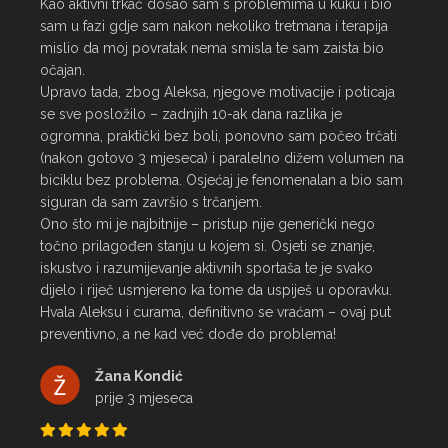
Kao aktivni trkač došao sam s problemima u kuku i bio 
sam u fazi gdje sam nakon nekoliko tretmana i terapija 
mislio da moj povratak nema smisla te sam zaista bio 
očajan.

Upravo tada, zbog Aleksa, njegove motivacije i poticaja 
se sve posložilo – zadnjih 10-ak dana razlika je 
ogromna, praktički bez boli, ponovno sam počeo trčati 
(nakon gotovo 3 mjeseca) i paralelno dižem volumen na 
biciklu bez problema. Osjećaj je fenomenalan a bio sam 
siguran da sam završio s trčanjem.

Ono što mi je najbitnije – pristup nije generički nego 
točno prilagođen stanju u kojem si. Osjeti se znanje, 
iskustvo i razumijevanje aktivnih sportaša te je svako 
dijelo i riječ usmjereno ka tome da uspiješ u oporavku.

Hvala Aleksu i curama, definitivno se vraćam – ovaj put 
preventivno, a ne kad već dođe do problema!
Žana Kondić
prije 3 mjeseca