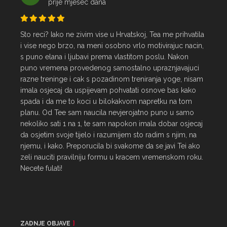
prije mjesec dana
Sto reci? Iako ne zivim vise u Hrvatskoj, Tea me prihvatila 
i vise nego brzo, na meni osobno vrlo motivirajuc nacin, 
s puno elana i ljubavi prema vlastitom poslu. Nakon 
puno vremena provedenog samostalno upraznjavajuci 
razne treninge i cak s pozadinom treniranja yoge, nisam 
imala osjecaj da uspijevam pohvatati osnove bas kako 
spada i da me to koci u bilokakvom napretku na tom 
planu. Od Tee sam naucila nevjerojatno puno u samo 
nekoliko sati 1 na 1, te sam napokon imala dobar osjecaj 
da osjetim svoje tijelo i razumijem sto radim s njim, na 
njemu, i kako. Preporucila bi svakome da se javi Tei ako 
zeli nauciti pravilniju formu u kracem vremenskom roku. 
Necete fulati!
ZADNJE OBJAVE