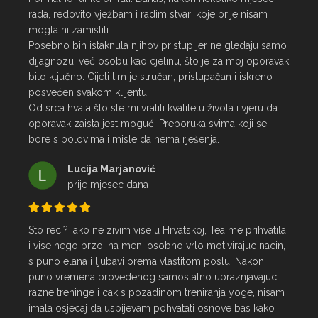
rada, redovito vježbam i radim stvari koje prije nisam 
mogla ni zamisliti.

Posebno bih istaknula njihov pristup jer ne gledaju samo 
dijagnozu, već osobu kao cjelinu, što je za moj oporavak 
bilo ključno. Cijeli tim je stručan, pristupačan i iskreno 
posvećen svakom klijentu.

Od srca hvala što ste mi vratili kvalitetu života i vjeru da 
oporavak zaista jest moguć. Preporuka svima koji se 
bore s bolovima i misle da nema rješenja.
Lucija Marjanović
prije mjesec dana
Sto reci? Iako ne zivim vise u Hrvatskoj, Tea me prihvatila 
i vise nego brzo, na meni osobno vrlo motivirajuc nacin, 
s puno elana i ljubavi prema vlastitom poslu. Nakon 
puno vremena provedenog samostalno upraznjavajuci 
razne treninge i cak s pozadinom treniranja yoge, nisam 
imala osjecaj da uspijevam pohvatati osnove bas kako 