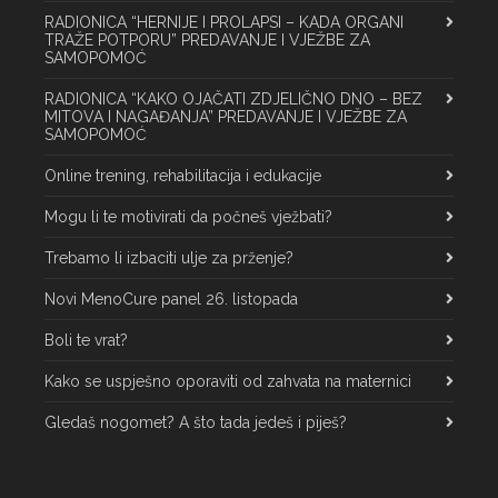
RADIONICA “HERNIJE I PROLAPSI – KADA ORGANI
TRAŽE POTPORU” PREDAVANJE I VJEŽBE ZA
SAMOPOMOĆ
RADIONICA “KAKO OJAČATI ZDJELIČNO DNO – BEZ
MITOVA I NAGAĐANJA” PREDAVANJE I VJEŽBE ZA
SAMOPOMOĆ
Online trening, rehabilitacija i edukacije
Mogu li te motivirati da počneš vježbati?
Trebamo li izbaciti ulje za prženje?
Novi MenoCure panel 26. listopada
Boli te vrat?
Kako se uspješno oporaviti od zahvata na maternici
Gledaš nogomet? A što tada jedeš i piješ?