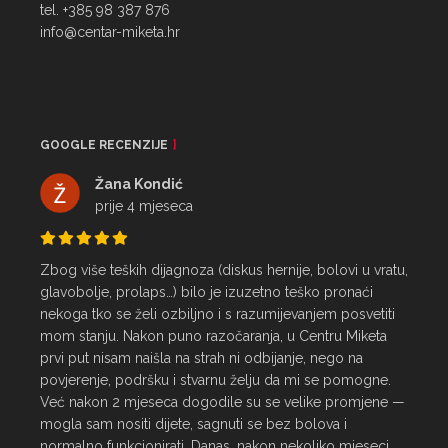
tel. +385 98 387 876
info@centar-miketa.hr
GOOGLE RECENZIJE
Žana Kondić
prije 4 mjeseca
Zbog više teških dijagnoza (diskus hernije, bolovi u vratu, 
glavobolje, prolaps…) bilo je izuzetno teško pronaći 
nekoga tko se želi ozbiljno i s razumijevanjem posvetiti 
mom stanju. Nakon puno razočaranja, u Centru Miketa 
prvi put nisam naišla na strah ni odbijanje, nego na 
povjerenje, podršku i stvarnu želju da mi se pomogne.

Već nakon 2 mjeseca dogodile su se velike promjene — 
mogla sam nositi dijete, sagnuti se bez bolova i 
normalno funkcionirati. Danas, nakon nekoliko mjeseci 