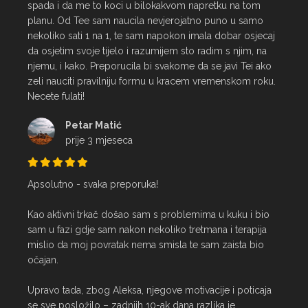
spada i da me to koci u bilokakvom napretku na tom 
planu. Od Tee sam naucila nevjerojatno puno u samo 
nekoliko sati 1 na 1, te sam napokon imala dobar osjecaj 
da osjetim svoje tijelo i razumijem sto radim s njim, na 
njemu, i kako. Preporucila bi svakome da se javi Tei ako 
zeli nauciti pravilniju formu u kracem vremenskom roku. 
Necete fulati!
Petar Matić
prije 3 mjeseca
Apsolutno - svaka preporuka!

Kao aktivni trkač došao sam s problemima u kuku i bio 
sam u fazi gdje sam nakon nekoliko tretmana i terapija 
mislio da moj povratak nema smisla te sam zaista bio 
očajan.

Upravo tada, zbog Aleksa, njegove motivacije i poticaja 
se sve posložilo – zadnjih 10-ak dana razlika je 