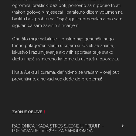
ogromna, praktički bez boli, ponovno sam počeo trčati 
(nakon gotovo 3 mjeseca) i paralelno dižem volumen na 
biciklu bez problema. Osjećaj je fenomenalan a bio sam 
siguran da sam završio s trčanjem.

Ono što mi je najbitnije – pristup nije generički nego 
točno prilagođen stanju u kojem si. Osjeti se znanje, 
iskustvo i razumijevanje aktivnih sportaša te je svako 
dijelo i riječ usmjereno ka tome da uspiješ u oporavku.

Hvala Aleksu i curama, definitivno se vraćam – ovaj put 
preventivno, a ne kad već dođe do problema!
ZADNJE OBJAVE
RADIONICA “KADA STRES SJEDNE U TRBUH” –
PREDAVANJE I VJEŽBE ZA SAMOPOMOĆ